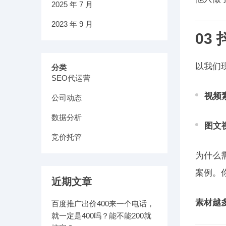
2025 年 7 月
2023 年 9 月
03
以我们
分类
SEO代运营
视频
公司动态
数据分析
图文
竞价托管
为什么
案例。
近期文章
素材越
百度推广出价400来一个电话，
就一定是400吗？能不能200就