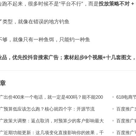
告跑不起来，很多时候不是“平台不行”，而是
投放策略不对 +
了类型，就像在错误的地方钓鱼
不够，就像只有一种鱼饵，只能钓一种鱼
工业品，优先投抖音搜索广告；素材起步9个视频+十几套图文
章
广出价400来一个电话，就一定是400吗？能不能200
618电
？
不一样
广预算低应该怎么跑？核心就四个字：开源节流
百度推广
广政策大调整：返点取消，对预算少的客户影响最大
百度推广
广近期功能更新：这几项变化直接影响你的效果，千
百度推广