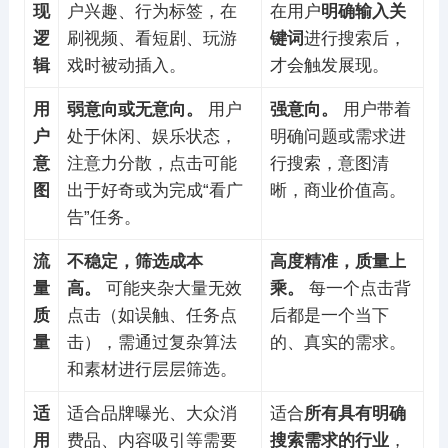
现
户兴趣、行为标签，在
在用户
明确输入关
逻
刷视频、看短剧、玩游
键词
进行搜索后，
辑
戏时被动插入。
才会触发展现。
用
弱意向或无意向。
用户
强意向。
用户带着
户
处于休闲、娱乐状态，
明确问题或需求进
意
注意力分散，点击可能
行搜索，意图清
图
出于好奇或为完成“看广
晰，商业价值高。
告”任务。
流
不稳定，筛选成本
高度精准，质量上
量
高。
可能夹杂大量无效
乘。
每一个点击背
质
点击（如误触、任务点
后都是一个当下
量
击），需通过复杂算法
的、真实的需求。
和素材进行层层筛选。
适
适合品牌曝光、大众消
适合
所有具有明确
用
费品、内容吸引等需要
搜索需求的行业
，