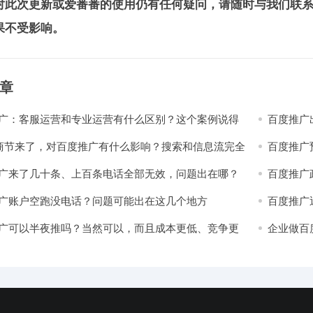
对此次更新或爱番番的使用仍有任何疑问，请随时与我们联
果不受影响。
章
广：客服运营和专业运营有什么区别？这个案例说得
百度推广出
了
就搞定？
电商节来了，对百度推广有什么影响？搜索和信息流完全
百度推广
广来了几十条、上百条电话全部无效，问题出在哪？
百度推广
广账户空跑没电话？问题可能出在这几个地方
百度推广
万别踩坑
广可以半夜推吗？当然可以，而且成本更低、竞争更
企业做百