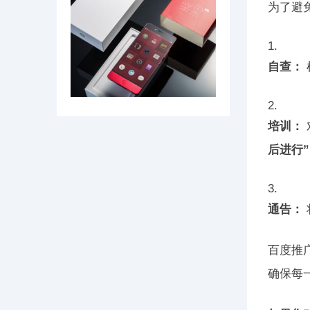
为了避
自查：
培训：
后进行”
通告：
百度推
确保每